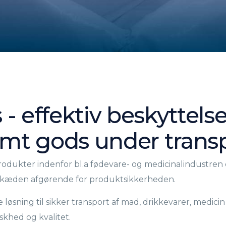
- effektiv beskyttelse
mt gods under trans
dukter indenfor bl.a fødevare- og medicinalindustren e
skæden afgørende for produktsikkerheden.
 løsning til sikker transport af mad, drikkevarer, med
khed og kvalitet.