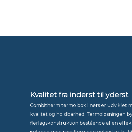
Kvalitet fra inderst til yderst
Combitherm termo box liners er udviklet 
kvalitet og holdbarhed. Termoløsningen b
flerlagskonstruktion bestående af en effe
isolering med spiralformede polyester-­hulf