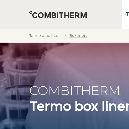
T
Termo produkter
Box liners
COMBITHERM
Termo box line