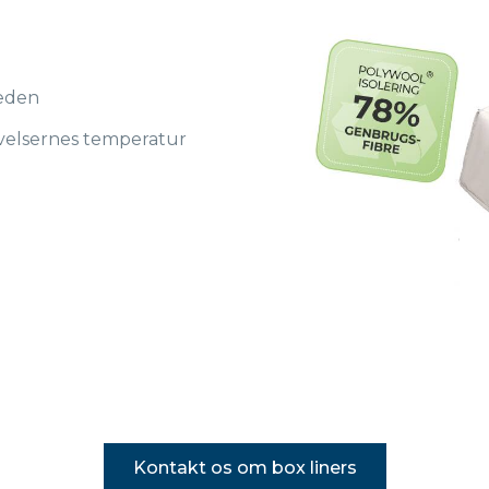
kæden
ivelsernes temperatur
Kontakt os om box liners