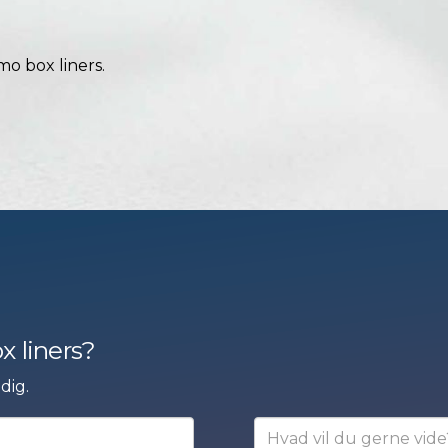
o box liners.
 liners?
dig.
Hvad