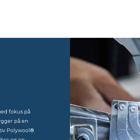
med fokus på
ygger på en
ktiv Polywool®
ibre og en