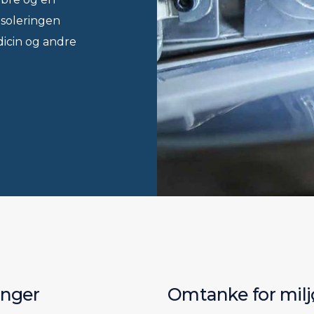
soleringen
dicin og andre
inger
Omtanke for milj