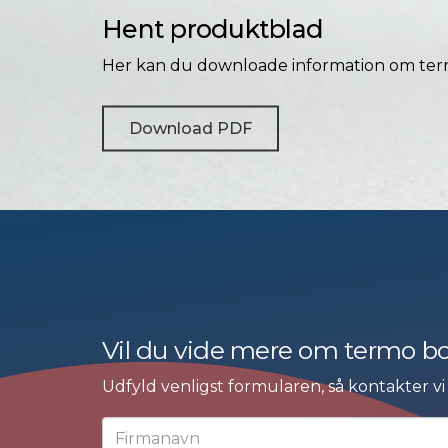
Hent produktblad
Her kan du downloade information om term
Download PDF
Vil du vide mere om termo box
Udfyld venligst formularen, så kontakter vi 
Firmanavn