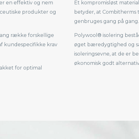
krer en effektiv og nem
Et kompromisløst materi
aceutiske produkter og
betyder, at Combitherms t
genbruges gang på gang.
lang række forskellige
Polywool® isolering bestå
af kundespecifikke krav
øget bæredygtighed og sa
isoleringsevne, at de er 
økonomisk godt alternativ
akket for optimal