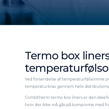
Termo box liners 
temperaturfølso
Ved forsendelse af temperaturfølsomme pro
temperaturkrav gennem hele distribution
Combitherm termo box liners er den ideelle
hvor der ikke må gås på kompromis med fris